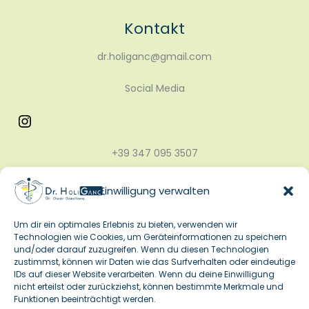
Kontakt
dr.holiganc@gmail.com
Social Media
+39 347 095 3507
+43 677 647 49 924
Einwilligung verwalten
Um dir ein optimales Erlebnis zu bieten, verwenden wir
Rechtliches
Technologien wie Cookies, um Geräteinformationen zu speichern
und/oder darauf zuzugreifen. Wenn du diesen Technologien
Impressum
zustimmst, können wir Daten wie das Surfverhalten oder eindeutige
Datenschutz
IDs auf dieser Website verarbeiten. Wenn du deine Einwilligung
nicht erteilst oder zurückziehst, können bestimmte Merkmale und
Cookie
Banner
Funktionen beeinträchtigt werden.
FAQs