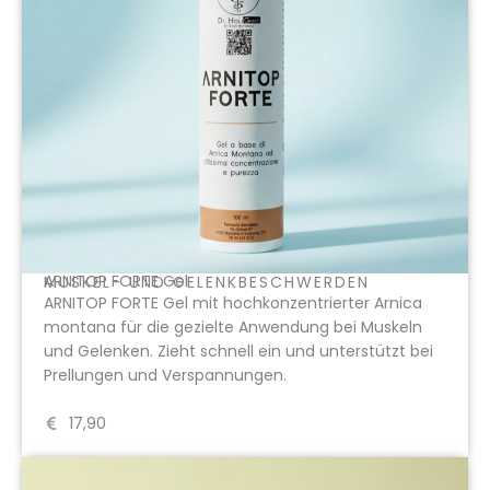
ARNITOP FORTE Gel
MUSKEL- UND GELENKBESCHWERDEN
ARNITOP FORTE Gel mit hochkonzentrierter Arnica
montana für die gezielte Anwendung bei Muskeln
und Gelenken. Zieht schnell ein und unterstützt bei
Prellungen und Verspannungen.
17,90