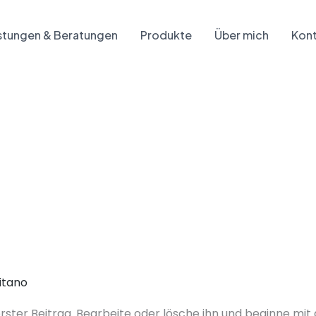
stungen & Beratungen
Produkte
Über mich
Kon
itano
erster Beitrag. Bearbeite oder lösche ihn und beginne mi