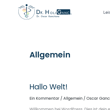
Zum
Inhalt
Lei
springen
Allgemein
Hallo Welt!
Hallo
Welt!
Ein Kommentar
/
Allgemein
/
Oscar Ganc
Willkommen bei WordPress. Dies ist dein 